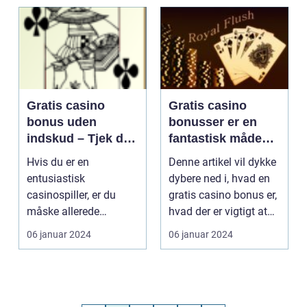
Gratis casino
Gratis casino
bonus uden
bonusser er en
indskud – Tjek det
fantastisk måde
ud og vind stort
for spillere at øge
Hvis du er en
Denne artikel vil dykke
deres bankroll og
entusiastisk
dybere ned i, hvad en
få ekstra spilletid
casinospiller, er du
gratis casino bonus er,
på deres
måske allerede
hvad der er vigtigt at
foretrukne online
bekendt med begrebet
vide fo...
06 januar 2024
06 januar 2024
casinoer
"gratis casino b...