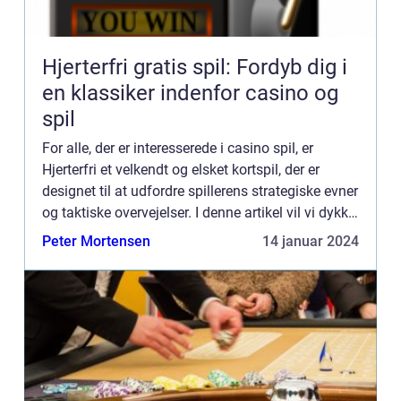
Hjerterfri gratis spil: Fordyb dig i
en klassiker indenfor casino og
spil
For alle, der er interesserede i casino spil, er
Hjerterfri et velkendt og elsket kortspil, der er
designet til at udfordre spillerens strategiske evner
og taktiske overvejelser. I denne artikel vil vi dykke
ned i dette spil og udforske, hvordan det ...
Peter Mortensen
14 januar 2024