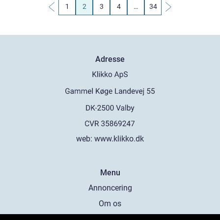
1
2
3
4
…
34
Adresse
web:
www.klikko.dk
Menu
Annoncering
Om os
Cookies