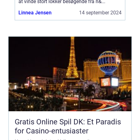
at vinde stort lokker besøgende fra n&...
Linnea Jensen
14 september 2024
Gratis Online Spil DK: Et Paradis
for Casino-entusiaster