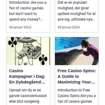
Casino
entusiaster at
Introduction: Are you a
Det er en populær
Enthusiasts
nyde deres
fan of casino games
mulighed, der giver
favoritspil uden at
but don't want to
spillere mulighed for at
skulle bruge
spend any money?
øve sig, udforske nye
penge
Look no further! In t...
spil og have de...
08 januar 2024
08 januar 2024
Casino
Free Casino Spins:
Kampagner i Dag:
A Guide to
En Dybdegående
Maximizing Your
Undersøgelse af
Winnings and
Uanset om du er en
Introduction to Free
Tidens Tilbud
Enhancing Your
garvet casinoentusiast
Casino Spins Are you a
Casino Experience
eller blot nysgerrig
fan of casino games