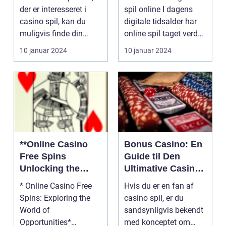
casinooplevelse
casinointeressere
der er interesseret i
spil online I dagens
de
casino spil, kan du
digitale tidsalder har
muligvis finde din
online spil taget verden
næste favoritople...
med st...
10 januar 2024
10 januar 2024
**Online Casino
Bonus Casino: En
Free Spins
Guide til Den
Unlocking the
Ultimative Casino
Thrills of the
Oplevelse
* Online Casino Free
Hvis du er en fan af
Game**
Spins: Exploring the
casino spil, er du
World of
sandsynligvis bekendt
Opportunities*
med konceptet om