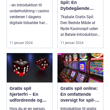
Spil: En
- en introduktion til
Dybdegående
underholdning i casino
Gennemgang af
verdenen I dagens
7kabale Gratis Spil:
Kasinospillet
digitale tidsalder har
Den Bedste Måde at
online spil f...
Nyde Kasinospil uden
at Betale Introduktion
til 7kabale G...
11 januar 2024
11 januar 2024
Gratis spil
Gratis spil online:
hjerterfri – En
En omfattende
udfordrende og
oversigt for spil-
underholdende
og
Hvis du er en person,
Introduktion til gratis