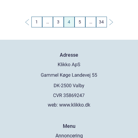
1
…
3
4
5
…
34
Adresse
web:
www.klikko.dk
Menu
Annoncering