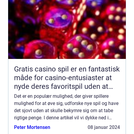
Gratis casino spil er en fantastisk
måde for casino-entusiaster at
nyde deres favoritspil uden at
skulle bruge penge
Det er en populær mulighed, der giver spillere
mulighed for at øve sig, udforske nye spil og have
det sjovt uden at skulle bekymre sig om at tabe
rigtige penge. I denne artikel vil vi dykke ned i
verdenen af gratis casino spil og give dig en
Peter Mortensen
08 januar 2024
omfatten...