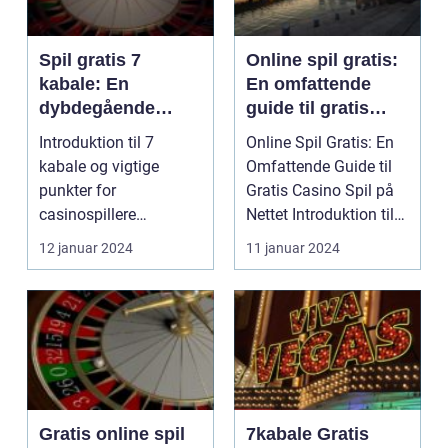
Spil gratis 7
Online spil gratis:
kabale: En
En omfattende
dybdegående
guide til gratis
guide til
casino spil på
Introduktion til 7
Online Spil Gratis: En
casinospillere
nettet
kabale og vigtige
Omfattende Guide til
punkter for
Gratis Casino Spil på
casinospillere
Nettet Introduktion til
Casinospil kan være
online s...
12 januar 2024
11 januar 2024
en spændende og...
Gratis online spil
7kabale Gratis