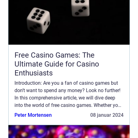
Free Casino Games: The
Ultimate Guide for Casino
Enthusiasts
Introduction: Are you a fan of casino games but
don’t want to spend any money? Look no further!
In this comprehensive article, we will dive deep
into the world of free casino games. Whether you
are a seasoned player or just starting out, weR...
Peter Mortensen
08 januar 2024