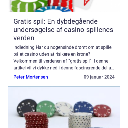
Gratis spil: En dybdegående
undersøgelse af casino-spillenes
verden
Indledning Har du nogensinde drømt om at spille
på et casino uden at risikere en krone?
Velkommen til verdenen af “gratis spil”! I denne
artikel vil vi dykke ned i denne fascinerende del af
casino- og spilverdenen. Vi vil undersøge, hvad ...
Peter Mortensen
09 januar 2024