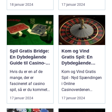
til det...
bekendtskab med en
18 januar 2024
17 januar 2024
bred ...
Spil Gratis Bridge:
Kom og Vind
En Dybdegående
Gratis Spil: En
Guide til Casino-
Dybdegående
Spillere
Gennemgang
Hvis du er en af de
Kom og Vind Gratis
mange, der er
Spil - Nyd Spændingen
fascineret af casino
i Online
spil, så er du kommet
Casinoverdenen
til det rette sted! I d...
Indledning: Hvad er
17 januar 2024
17 januar 2024
Kom og Vind G...