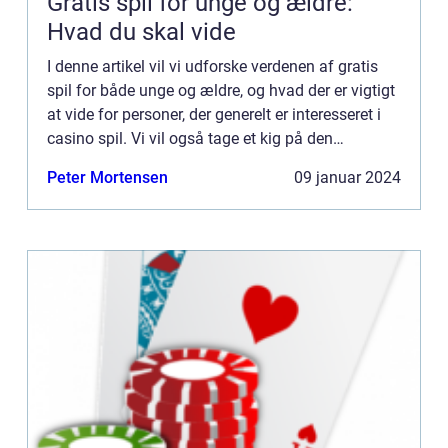
Gratis spil for unge og ældre:
Hvad du skal vide
I denne artikel vil vi udforske verdenen af gratis
spil for både unge og ældre, og hvad der er vigtigt
at vide for personer, der generelt er interesseret i
casino spil. Vi vil også tage et kig på den
historiske udvikling af disse spil og undersøge, h...
Peter Mortensen
09 januar 2024