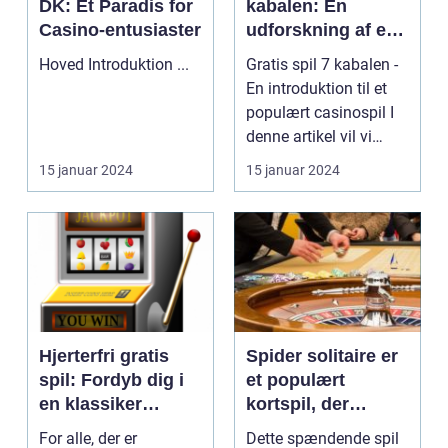
DK: Et Paradis for
kabalen: En
Casino-entusiaster
udforskning af et
tidløst casinospil
Hoved Introduktion ...
Gratis spil 7 kabalen -
En introduktion til et
populært casinospil I
denne artikel vil vi
udforske ...
15 januar 2024
15 januar 2024
Hjerterfri gratis
Spider solitaire er
spil: Fordyb dig i
et populært
en klassiker
kortspil, der
indenfor casino og
appellerer til både
For alle, der er
Dette spændende spil