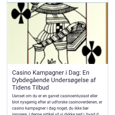
Casino Kampagner i Dag: En
Dybdegående Undersøgelse af
Tidens Tilbud
Uanset om du er en garvet casinoentusiast eller
blot nysgerrig efter at udforske casinoverdenen, er
casino kampagner i dag noget, du ikke bør
ignorere. I denne artikel vil vi dykke ned i, hvad der