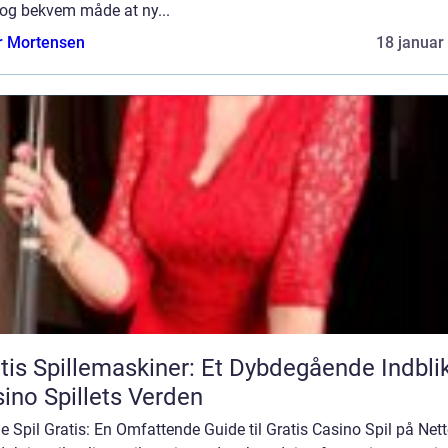
og bekvem måde at ny...
r Mortensen
18 januar
tis Spillemaskiner: Et Dybdegående Indblik
ino Spillets Verden
e Spil Gratis: En Omfattende Guide til Gratis Casino Spil på Nett