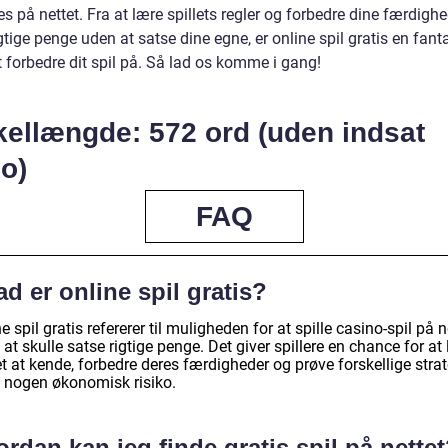
es på nettet. Fra at lære spillets regler og forbedre dine færdighed
gtige penge uden at satse dine egne, er online spil gratis en fant
 forbedre dit spil på. Så lad os komme i gang!
kellængde: 572 ord (uden indsat
o)
FAQ
d er online spil gratis?
e spil gratis refererer til muligheden for at spille casino-spil på n
at skulle satse rigtige penge. Det giver spillere en chance for at
et at kende, forbedre deres færdigheder og prøve forskellige strat
 nogen økonomisk risiko.
rdan kan jeg finde gratis spil på nette