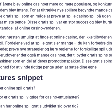
 af årene blev online casinoer mere og mere populære, og konkur
dem blev intens. For at tiltrække nye spillere begyndte mange c
de gratis spil som en måde at prøve at spille casino-spil på uden 
 at miste penge. Disse gratis spil var en stor succes og blev hurti
standdel af online casino-verdenen.
 det næsten umuligt at finde et online casino, der ikke tilbyder e
pil. Fordelene ved at spille gratis er mange – du kan forbedre di
der, prøve nye strategier og lære reglerne for forskellige spil ud
Derudover er der også mange casinoer, der tilbyder gratis spins p
askiner som en del af deres promotionspakker. Disse gratis spins
ghed for at vinde rigtige penge uden at satse dine egne.
tures snippet
r online spil gratis?
r er gratis spil vigtige for casino-entusiaster?
n har online spil gratis udviklet sig over tid?