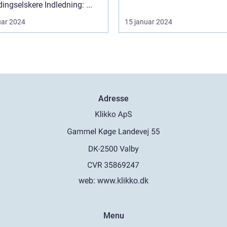
spændingselskere Indledning: ...
uar 2024
15 januar 2024
Adresse
web:
www.klikko.dk
Menu