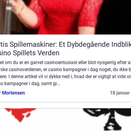
tis Spillemaskiner: Et Dybdegående Indblik
ino Spillets Verden
t om du er en garvet casinoentusiast eller blot nysgerrig efter a
rske casinoverdenen, er casino kampagner i dag noget, du ikke 
ere. I denne artikel vil vi dykke ned i, hvad der er vigtigt at vide 
o kampagner i dag, samt gi...
r Mortensen
18 januar