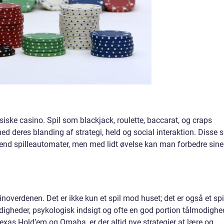
ske casino. Spil som blackjack, roulette, baccarat, og craps
med deres blanding af strategi, held og social interaktion. Disse s
end spilleautomater, men med lidt øvelse kan man forbedre sine
noverdenen. Det er ikke kun et spil mod huset; det er også et spi
digheder, psykologisk indsigt og ofte en god portion tålmodighe
 Texas Hold’em og Omaha, er der altid nye strategier at lære og