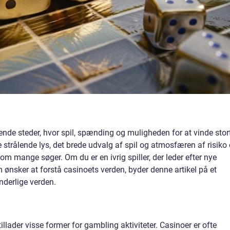
nde steder, hvor spil, spænding og muligheden for at vinde stor
 strålende lys, det brede udvalg af spil og atmosfæren af risiko
om mange søger. Om du er en ivrig spiller, der leder efter nye
m ønsker at forstå casinoets verden, byder denne artikel på et
nderlige verden.
 tillader visse former for gambling aktiviteter. Casinoer er ofte