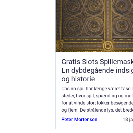
Gratis Slots Spillemask
En dybdegående indsigt
og historie
Casino spil har længe været fasci
steder, hvor spil, spænding og mu
for at vinde stort lokker besøgend
og fjern. De strålende lys, det bre
af spil og atmosfæren af risiko og 
Peter Mortensen
18 j