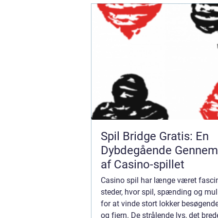
Spil Bridge Gratis: En
Dybdegående Gennem
af Casino-spillet
Casino spil har længe været fasci
steder, hvor spil, spænding og mu
for at vinde stort lokker besøgend
og fjern. De strålende lys, det bre