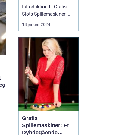
indsigt i spil og
Introduktion til Gratis
historie
Slots Spillemaskiner ...
18 januar 2024
t
 og
Gratis
Spillemaskiner: Et
Dybdegående