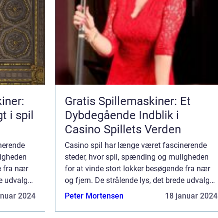
iner:
Gratis Spillemaskiner: Et
 i spil
Dybdegående Indblik i
Casino Spillets Verden
nerende
Casino spil har længe været fascinerende
ligheden
steder, hvor spil, spænding og muligheden
e fra nær
for at vinde stort lokker besøgende fra nær
de udvalg
og fjern. De strålende lys, det brede udvalg
...
af spil og atmosfæren af risiko og ...
anuar 2024
Peter Mortensen
18 januar 2024