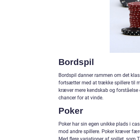
Bordspil
Bordspil danner rammen om det klassi
fortsætter med at trække spillere til 
kræver mere kendskab og forståelse 
chancer for at vinde.
Poker
Poker har sin egen unikke plads i casi
mod andre spillere. Poker kræver fær
Med flere variationer af spillet, som