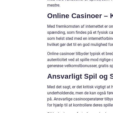
mestre.
Online Casinoer – 
Med fremkomsten af internettet er onl
spænding, som findes på et fysisk ca
som helst sted med en internetforbind
hvilket gør det til en god mulighed f
Online casinoer tilbyder typisk et bred
autenticitet ved at spille mod rigtige
generøse velkomstbonusser, gratis sp
Ansvarligt Spil og 
Med det sagt, er det kritisk vigtigt a
underholdende, men de kan også føre 
på. Ansvarlige casinooperatører tilbyd
for hjælp til at kontrollere deres spill