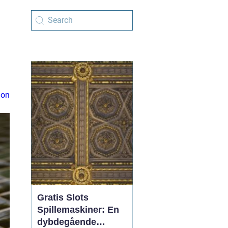
ion
Gratis Slots
Spillemaskiner: En
dybdegående