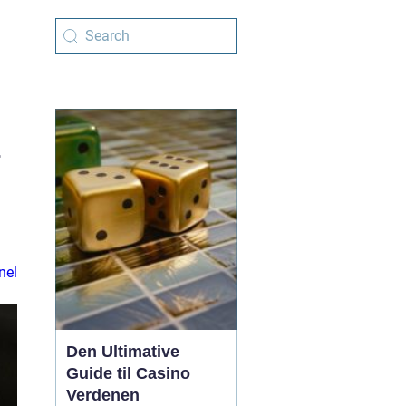
r
nel
Den Ultimative
Guide til Casino
Verdenen