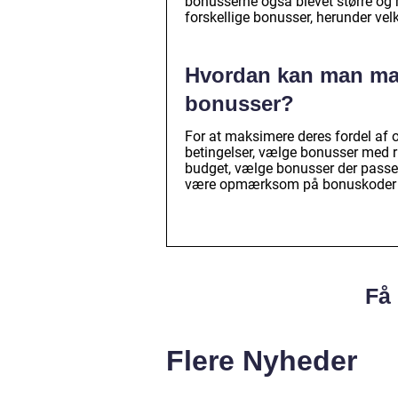
bonusserne også blevet større og 
forskellige bonusser, herunder vel
Hvordan kan man mak
bonusser?
For at maksimere deres fordel af o
betingelser, vælge bonusser med r
budget, vælge bonusser der passer 
være opmærksom på bonuskoder 
Få 
Flere Nyheder