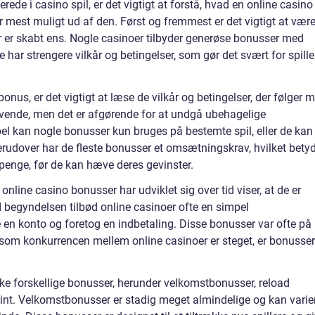
rede i casino spil, er det vigtigt at forstå, hvad en online casino
mest muligt ud af den. Først og fremmest er det vigtigt at vær
 er skabt ens. Nogle casinoer tilbyder generøse bonusser med
ar strengere vilkår og betingelser, som gør det svært for spille
onus, er det vigtigt at læse de vilkår og betingelser, der følger 
rævende, men det er afgørende for at undgå ubehagelige
el kan nogle bonusser kun bruges på bestemte spil, eller de kan
udover har de fleste bonusser et omsætningskrav, hvilket bety
m penge, før de kan hæve deres gevinster.
line casino bonusser har udviklet sig over tid viser, at de er
 begyndelsen tilbød online casinoer ofte en simpel
 en konto og foretog en indbetaling. Disse bonusser var ofte på
som konkurrencen mellem online casinoer er steget, er bonusse
ke forskellige bonusser, herunder velkomstbonusser, reload
point. Velkomstbonusser er stadig meget almindelige og kan varie