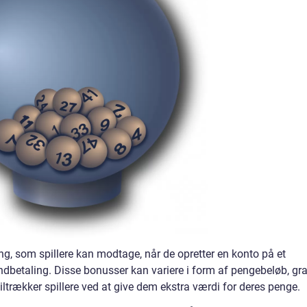
ng, som spillere kan modtage, når de opretter en konto på et
 indbetaling. Disse bonusser kan variere i form af pengebeløb, gra
tiltrækker spillere ved at give dem ekstra værdi for deres penge.