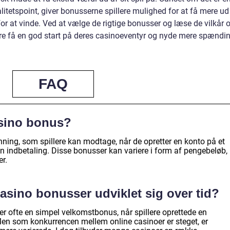
litetspoint, giver bonusserne spillere mulighed for at få mere ud
r at vinde. Ved at vælge de rigtige bonusser og læse de vilkår 
lere få en god start på deres casinoeventyr og nyde mere spændi
FAQ
asino bonus?
nning, som spillere kan modtage, når de opretter en konto på et
 en indbetaling. Disse bonusser kan variere i form af pengebeløb,
er.
asino bonusser udviklet sig over tid?
er ofte en simpel velkomstbonus, når spillere oprettede en
Men som konkurrencen mellem online casinoer er steget, er