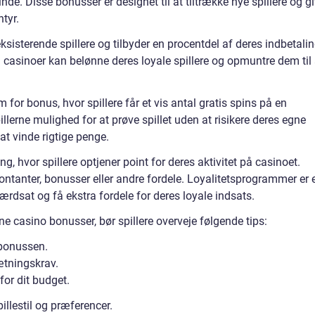
sinde. Disse bonusser er designet til at tiltrække nye spillere og g
tyr.
ksisterende spillere og tilbyder en procentdel af deres indbetali
casinoer kan belønne deres loyale spillere og opmuntre dem til 
for bonus, hvor spillere får et vis antal gratis spins på en
llerne mulighed for at prøve spillet uden at risikere deres egne
t vinde rigtige penge.
g, hvor spillere optjener point for deres aktivitet på casinoet.
kontanter, bonusser eller andre fordele. Loyalitetsprogrammer er 
værdsat og få ekstra fordele for deres loyale indsats.
ne casino bonusser, bør spillere overveje følgende tips:
 bonussen.
tningskrav.
for dit budget.
illestil og præferencer.