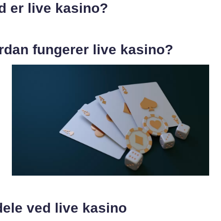
 er live kasino?
rdan fungerer live kasino?
ele ved live kasino