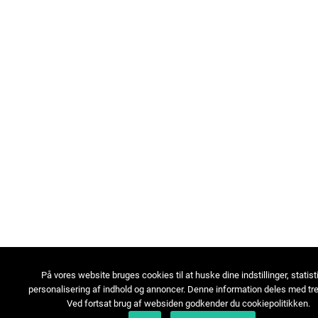
På vores website bruges cookies til at huske dine indstillinger, statist
personalisering af indhold og annoncer. Denne information deles med tre
Ved fortsat brug af websiden godkender du cookiepolitikken.