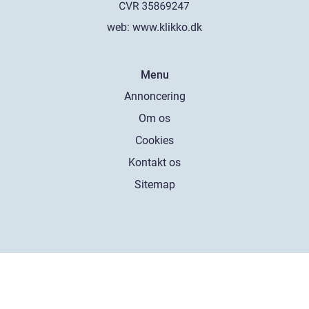
web:
www.klikko.dk
Menu
Annoncering
Om os
Cookies
Kontakt os
Sitemap