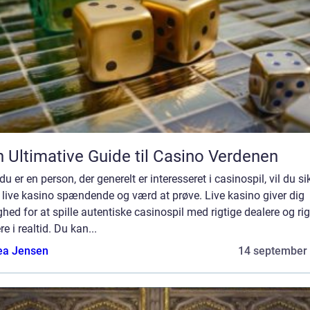
 Ultimative Guide til Casino Verdenen
du er en person, der generelt er interesseret i casinospil, vil du si
 live kasino spændende og værd at prøve. Live kasino giver dig
hed for at spille autentiske casinospil med rigtige dealere og rig
ere i realtid. Du kan...
ea Jensen
14 september