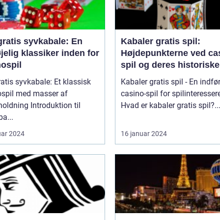
gratis syvkabale: En
Kabaler gratis spil:
jelig klassiker inden for
Højdepunkterne ved ca
ospil
spil og deres historiske
udvikling
ratis syvkabale: Et klassisk
Kabaler gratis spil - En indfør
ospil med masser af
casino-spil for spilinteresser
g Introduktion til
Hvad er kabaler gratis spil?..
a...
uar 2024
16 januar 2024