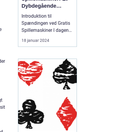
Dybdegående
Indblik i Casino
Introduktion til
Spillets Verden
Spændingen ved Gratis
e
Spillemaskiner I dagens
moderne verden findes
18 januar 2024
der et væld af
underholdningsmulighed
er, og en af de mest
der
populære er uden tvivl
casino spil. At snurre
hjulene på en
spillemaskine og håbe
på den store gevinst er ...
gt
sit
ed