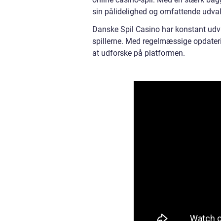
sin pålidelighed og omfattende udvalg
Danske Spil Casino har konstant udvik
spillerne. Med regelmæssige opdaterin
at udforske på platformen.