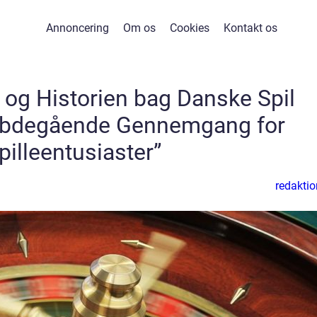
Annoncering
Om os
Cookies
Kontakt os
og Historien bag Danske Spil
ybdegående Gennemgang for
pilleentusiaster”
redaktio