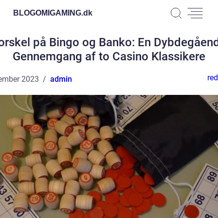
BLOGOMIGAMING.
dk
orskel på Bingo og Banko: En Dybdegåen
Gennemgang af to Casino Klassikere
red
ember 2023
admin