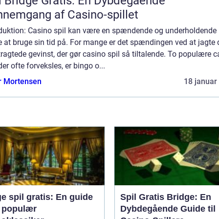
l Bridge Gratis: En Dybdegående
nemgang af Casino-spillet
oduktion: Casino spil kan være en spændende og underholdende
 at bruge sin tid på. For mange er det spændingen ved at jagte
tragtede gevinst, der gør casino spil så tiltalende. To populære 
 der ofte forveksles, er bingo o...
r Mortensen
18 januar
e spil gratis: En guide
Spil Gratis Bridge: En
n populær
Dybdegående Guide til