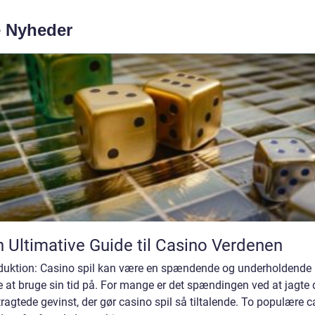
e Nyheder
 Ultimative Guide til Casino Verdenen
oduktion: Casino spil kan være en spændende og underholdende
 at bruge sin tid på. For mange er det spændingen ved at jagte
tragtede gevinst, der gør casino spil så tiltalende. To populære 