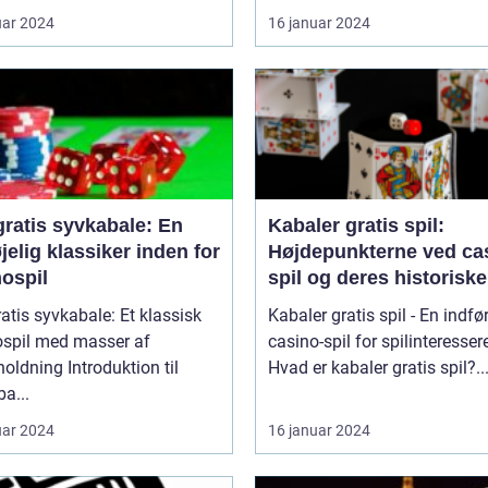
uar 2024
16 januar 2024
gratis syvkabale: En
Kabaler gratis spil:
jelig klassiker inden for
Højdepunkterne ved ca
ospil
spil og deres historiske
udvikling
ratis syvkabale: Et klassisk
Kabaler gratis spil - En indfør
ospil med masser af
casino-spil for spilinteresser
g Introduktion til
Hvad er kabaler gratis spil?..
a...
uar 2024
16 januar 2024