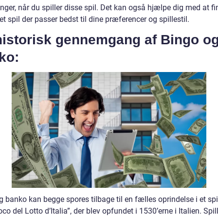
nger, når du spiller disse spil. Det kan også hjælpe dig med at f
ket spil der passer bedst til dine præferencer og spillestil.
historisk gennemgang af Bingo o
ko:
 banko kan begge spores tilbage til en fælles oprindelse i et spi
co del Lotto d’Italia”, der blev opfundet i 1530’erne i Italien. Spil