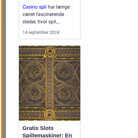
Casino spil
har længe
været fascinerende
steder, hvor spil,
spænding og
14 september 2024
muligheden for at vinde
stort lokker besøgende
fra nær og fjern. De
str&ar...
Gratis Slots
Spillemaskiner: En