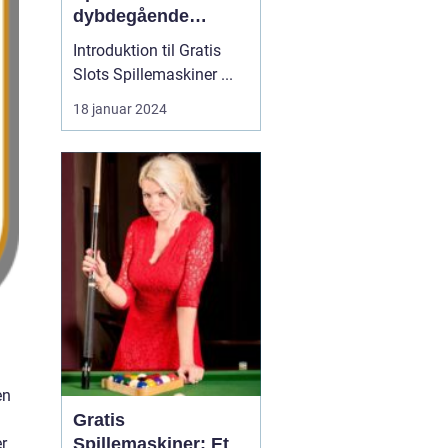
dybdegående
indsigt i spil og
Introduktion til Gratis
historie
Slots Spillemaskiner ...
18 januar 2024
en
Gratis
Spillemaskiner: Et
er