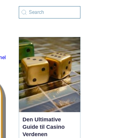
nel
Den Ultimative
Guide til Casino
Verdenen