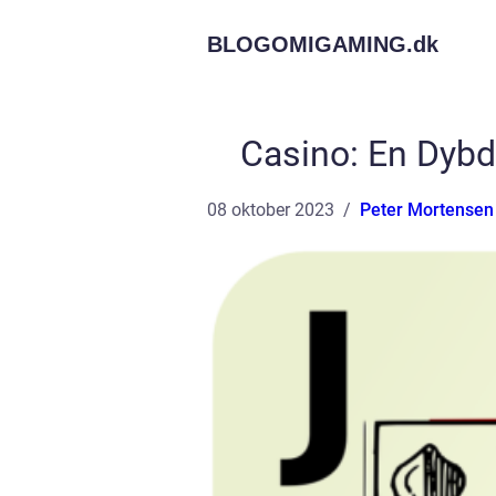
BLOGOMIGAMING.
dk
Casino: En Dybd
08 oktober 2023
Peter Mortensen