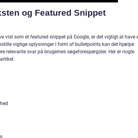
ksten og Featured Snippet
e vist som et featured snippet på Google, er det vigtigt at have 
pstille vigtige oplysninger i form af bulletpoints kan det hjælpe
re relevante svar på brugernes søgeforespørgsler. Her er nogle
rtikel:
ghed
ng