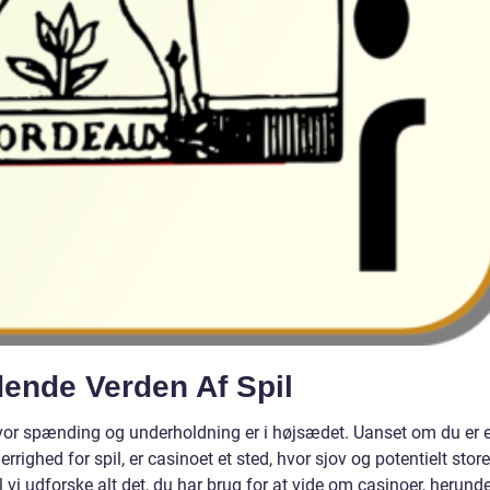
ende Verden Af Spil
hvor spænding og underholdning er i højsædet. Uanset om du er 
rrighed for spil, er casinoet et sted, hvor sjov og potentielt store
l vi udforske alt det, du har brug for at vide om casinoer, herund