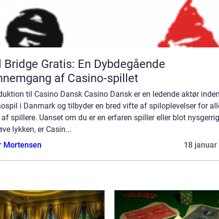
l Bridge Gratis: En Dybdegående
nemgang af Casino-spillet
duktion til Casino Dansk Casino Dansk er en ledende aktør inden
ospil i Danmark og tilbyder en bred vifte af spiloplevelser for all
 af spillere. Uanset om du er en erfaren spiller eller blot nysgerri
øve lykken, er Casin...
r Mortensen
18 januar