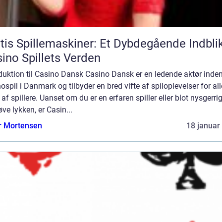
tis Spillemaskiner: Et Dybdegående Indblik
ino Spillets Verden
duktion til Casino Dansk Casino Dansk er en ledende aktør inden
ospil i Danmark og tilbyder en bred vifte af spiloplevelser for all
 af spillere. Uanset om du er en erfaren spiller eller blot nysgerri
øve lykken, er Casin...
r Mortensen
18 januar