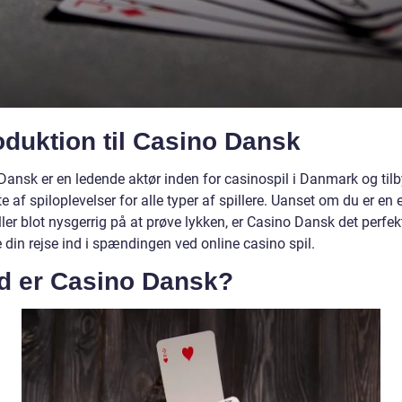
oduktion til Casino Dansk
Dansk er en ledende aktør inden for casinospil i Danmark og til
te af spiloplevelser for alle typer af spillere. Uanset om du er en 
eller blot nysgerrig på at prøve lykken, er Casino Dansk det perfek
e din rejse ind i spændingen ved online casino spil.
d er Casino Dansk?