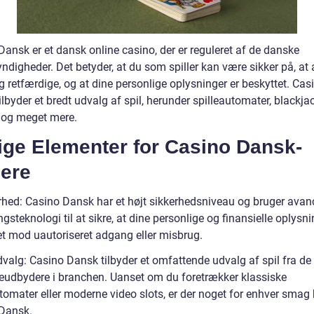
ansk er et dansk online casino, der er reguleret af de danske
ndigheder. Det betyder, at du som spiller kan være sikker på, at a
og retfærdige, og at dine personlige oplysninger er beskyttet. Cas
lbyder et bredt udvalg af spil, herunder spilleautomater, blackjac
e og meget mere.
ige Elementer for Casino Dansk-
lere
rhed: Casino Dansk har et højt sikkerhedsniveau og bruger avan
ngsteknologi til at sikre, at dine personlige og finansielle oplysni
et mod uautoriseret adgang eller misbrug.
dvalg: Casino Dansk tilbyder et omfattende udvalg af spil fra de
eudbydere i branchen. Uanset om du foretrækker klassiske
utomater eller moderne video slots, er der noget for enhver smag
Dansk.