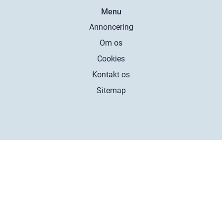
Menu
Annoncering
Om os
Cookies
Kontakt os
Sitemap