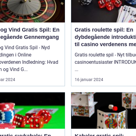
og Vind Gratis Spil: En
Gratis roulette spil: En
egående Gennemgang
dybdegående introdukt
til casino verdenens m
 Vind Gratis Spil - Nyd
populære spil
ingen i Online
Gratis roulette spil - Nyt tilbud
nen Indledning: Hvad
casinoentusiaster INTRODUKTION:
 og Vind G...
...
uar 2024
16 januar 2024
gratis syvkabale: En
Kabaler gratis spil: