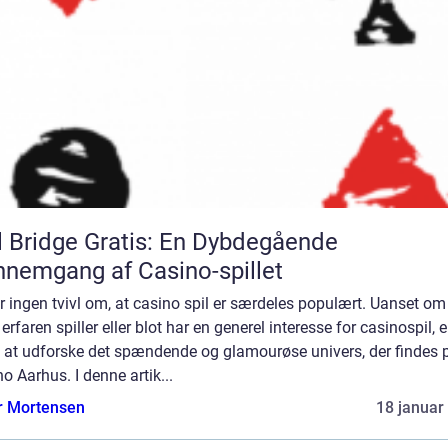
l Bridge Gratis: En Dybdegående
nemgang af Casino-spillet
r ingen tvivl om, at casino spil er særdeles populært. Uanset om
 erfaren spiller eller blot har en generel interesse for casinospil, e
 at udforske det spændende og glamourøse univers, der findes 
o Aarhus. I denne artik...
r Mortensen
18 januar