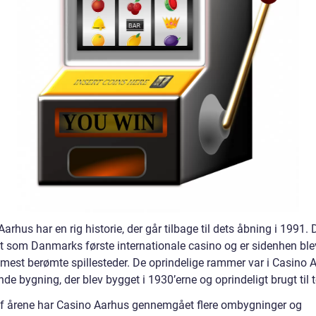
arhus har en rig historie, der går tilbage til dets åbning i 1991. 
et som Danmarks første internationale casino og er sidenhen blev
 mest berømte spillesteder. De oprindelige rammer var i Casino 
e bygning, der blev bygget i 1930’erne og oprindeligt brugt til t
 af årene har Casino Aarhus gennemgået flere ombygninger og