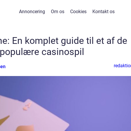
Annoncering
Om os
Cookies
Kontakt os
e: En komplet guide til et af de
populære casinospil
redaktio
sen