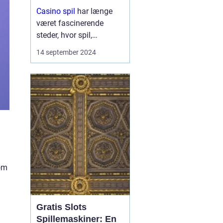
Casino spil
har længe
været fascinerende
steder, hvor spil,
spænding og
14 september 2024
muligheden for at vinde
stort lokker besøgende
fra nær og fjern. De
str&ar...
 om
Gratis Slots
Spillemaskiner: En