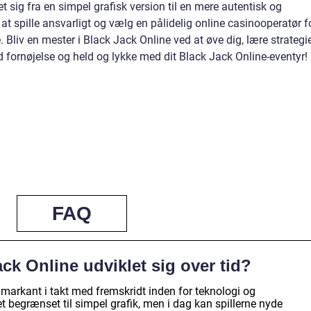
 sig fra en simpel grafisk version til en mere autentisk og
 at spille ansvarligt og vælg en pålidelig online casinooperatør f
e. Bliv en mester i Black Jack Online ved at øve dig, lære strategi
 fornøjelse og held og lykke med dit Black Jack Online-eventyr!
FAQ
ck Online udviklet sig over tid?
 markant i takt med fremskridt inden for teknologi og
et begrænset til simpel grafik, men i dag kan spillerne nyde