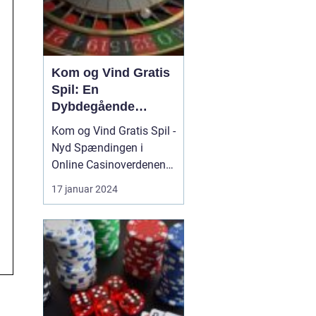
Kom og Vind Gratis
Spil: En
Dybdegående
Gennemgang
Kom og Vind Gratis Spil -
Nyd Spændingen i
Online Casinoverdenen
Indledning: Hvad er Kom
17 januar 2024
og Vind Gratis Spil? ...