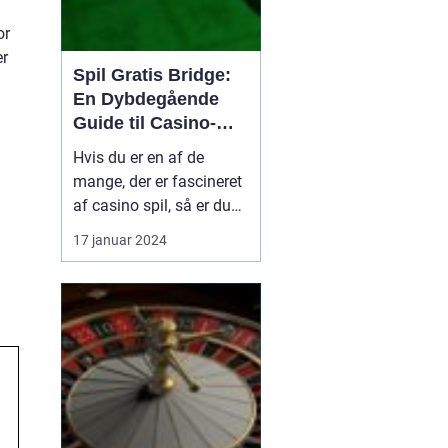
or
er
Spil Gratis Bridge:
En Dybdegående
Guide til Casino-
Spillere
Hvis du er en af de
mange, der er fascineret
af casino spil, så er du
kommet til det rette sted!
17 januar 2024
I denne artikel vil vi tage
dig med ind i verdenen
af "spil gratis bridge" og
udforske, hvad dette spil
har at tilbyde for casino
entusiaster som dig sel...