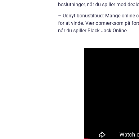
beslutninger, når du spiller mod deale
– Udnyt bonustilbud: Mange online ca
for at vinde. Vær opmærksom på forsk
når du spiller Black Jack Online.