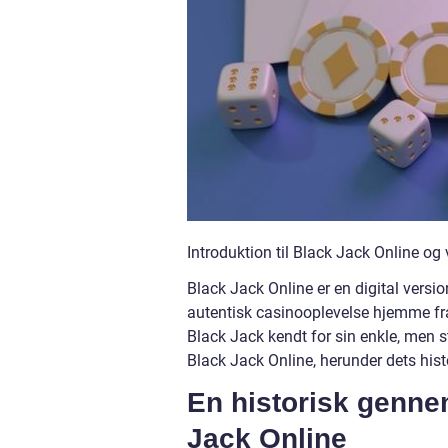
Introduktion til Black Jack Online og 
Black Jack Online er en digital versi
autentisk casinooplevelse hjemme fra
Black Jack kendt for sin enkle, men st
Black Jack Online, herunder dets hist
En historisk genne
Jack Online