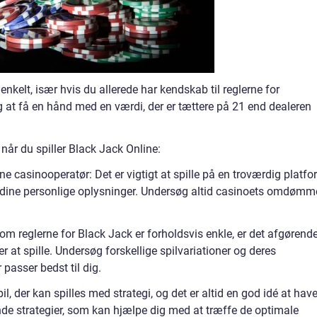
enkelt, især hvis du allerede har kendskab til reglerne for
ig at få en hånd med en værdi, der er tættere på 21 end dealeren
 når du spiller Black Jack Online:
ne casinooperatør: Det er vigtigt at spille på en troværdig platf
 af dine personlige oplysninger. Undersøg altid casinoets omdømm
m reglerne for Black Jack er forholdsvis enkle, er det afgørend
r at spille. Undersøg forskellige spilvariationer og deres
r passer bedst til dig.
il, der kan spilles med strategi, og det er altid en god idé at hav
de strategier, som kan hjælpe dig med at træffe de optimale