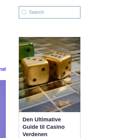
nel
Den Ultimative
Guide til Casino
Verdenen