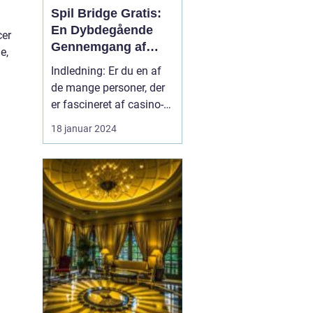
Spil Bridge Gratis:
En Dybdegående
cer
Gennemgang af
e,
Casino-spillet
Indledning: Er du en af
de mange personer, der
er fascineret af casino-
spil? Så er du kommet til
18 januar 2024
det rette sted! I denne
artikel vil vi udforske det
populære spil Bridge, og
hvad der er vigtigt at
vide for folk, der er
generelt interesseret i
casino-...