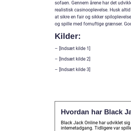
sofaen. Gennem årene har det udviklet
realistisk casinooplevelse. Husk altid
at sikre en fair og sikker spiloplevels
og spille med fornuftige grænser. God
Kilder:
– [Indsæt kilde 1]
– [Indsæt kilde 2]
– [Indsæt kilde 3]
Hvordan har Black Ja
Black Jack Online har udviklet sig
internetadgang. Tidligere var spill