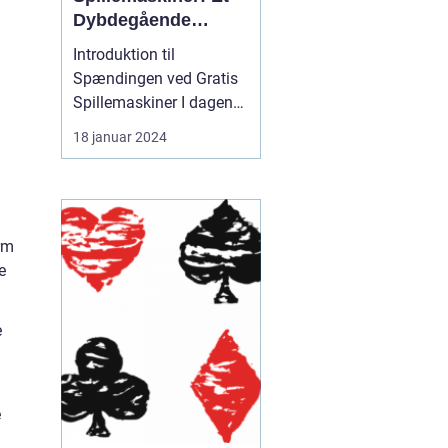
Dybdegående
Indblik i Casino
Introduktion til
Spillets Verden
Spændingen ved Gratis
Spillemaskiner I dagens
moderne verden findes
18 januar 2024
der et væld af
underholdningsmulighed
er, og en af de mest
populære er uden tvivl
casino spil. At snurre
orm
hjulene på en
e
spillemaskine og håbe
på den store gevinst er ...
e
e