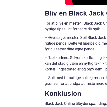
Bliv en Black Jack
For at blive en mester i Black Jack On
nyttige tips til at forbedre dit spil:
– Øvelse gør mester: Spil Black Jack 
rigtige penge. Dette vil hjælpe dig me
før du satser dine egne penge.
– Tæl kortene: Selvom korttælling ikke
kan det stadig være en nyttig teknik t
korttællingsstrategier og prøv dem i p
– Spil med fornuftige spillegrænser: 
grænser for at undgå at miste mere en
Konklusion
Black Jack Online tilbyder spænding,