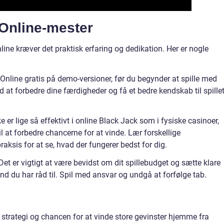
 Online-mester
line kræver det praktisk erfaring og dedikation. Her er nogle
Online gratis på demo-versioner, før du begynder at spille med
d at forbedre dine færdigheder og få et bedre kendskab til spillet
 er lige så effektivt i online Black Jack som i fysiske casinoer,
il at forbedre chancerne for at vinde. Lær forskellige
raksis for at se, hvad der fungerer bedst for dig.
Det er vigtigt at være bevidst om dit spillebudget og sætte klare
d du har råd til. Spil med ansvar og undgå at forfølge tab.
 strategi og chancen for at vinde store gevinster hjemme fra