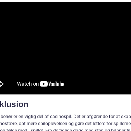
klusion
behør er en vigtig del af casinospil. Det er afgørende for at ska
mosfære, optimere spiloplevelsen og gøre det lettere for spillerne
og følge med i spillet. Fra de tidlige dage med sten og bønner ti