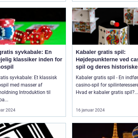
gratis syvkabale: En
Kabaler gratis spil:
jelig klassiker inden for
Højdepunkterne ved ca
ospil
spil og deres historiske
udvikling
ratis syvkabale: Et klassisk
Kabaler gratis spil - En indfør
ospil med masser af
casino-spil for spilinteresser
g Introduktion til
Hvad er kabaler gratis spil?..
a...
uar 2024
16 januar 2024