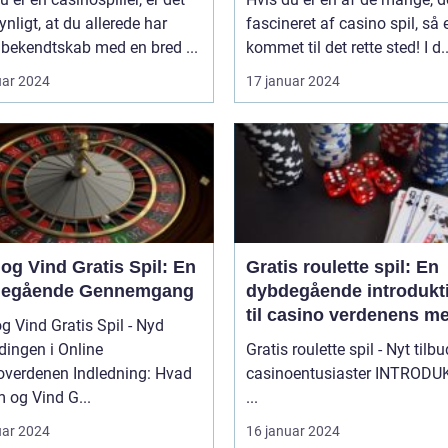
nligt, at du allerede har
fascineret af casino spil, så 
t bekendtskab med en bred ...
kommet til det rette sted! I d..
uar 2024
17 januar 2024
og Vind Gratis Spil: En
Gratis roulette spil: En
egående Gennemgang
dybdegående introdukt
til casino verdenens m
 Vind Gratis Spil - Nyd
populære spil
ingen i Online
Gratis roulette spil - Nyt tilbud
nen Indledning: Hvad
casinoentusiaster INTRODUKTION:
 og Vind G...
...
uar 2024
16 januar 2024