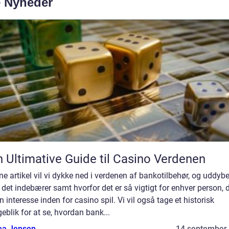
e Nyheder
 Ultimative Guide til Casino Verdenen
ne artikel vil vi dykke ned i verdenen af bankotilbehør, og uddyb
det indebærer samt hvorfor det er så vigtigt for enhver person, 
n interesse inden for casino spil. Vi vil også tage et historisk
geblik for at se, hvordan bank...
ea Jensen
14 september