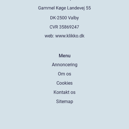
web:
www.klikko.dk
Menu
Annoncering
Om os
Cookies
Kontakt os
Sitemap