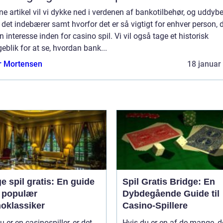
ne artikel vil vi dykke ned i verdenen af bankotilbehør, og uddyb
det indebærer samt hvorfor det er så vigtigt for enhver person, 
n interesse inden for casino spil. Vi vil også tage et historisk
geblik for at se, hvordan bank...
r Mortensen
18 januar
e spil gratis: En guide
Spil Gratis Bridge: En
n populær
Dybdegående Guide til
noklassiker
Casino-Spillere
u er en casinospiller, er det
Hvis du er en af de mange, d